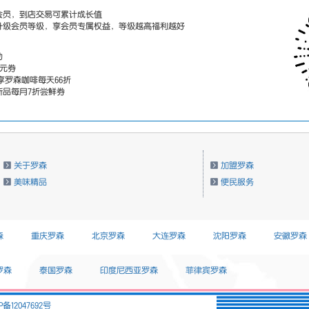
会员，到店交易可累计成长值
升级会员等级，享会员专属权益，等级越高福利越好
动
0元券
员专享罗森咖啡每天66折
新品每月7折尝鲜券
关于罗森
加盟罗森
美味精品
便民服务
森
重庆罗森
北京罗森
大连罗森
沈阳罗森
安徽罗森
罗森
泰国罗森
印度尼西亚罗森
菲律宾罗森
P备12047692号