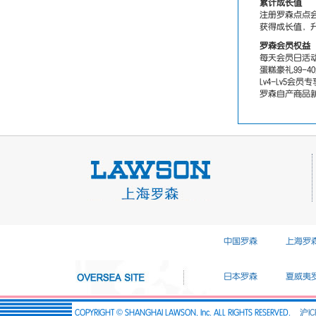
累计成长值
注册罗森点点
获得成长值，
罗森会员权益
每天会员日活
蛋糕豪礼99-4
Lv4-Lv5会
罗森自产商品
中国罗森
上海罗
日本罗森
夏威夷
COPYRIGHT © SHANGHAI LAWSON, Inc. ALL RIGHTS RESERVED.
沪IC